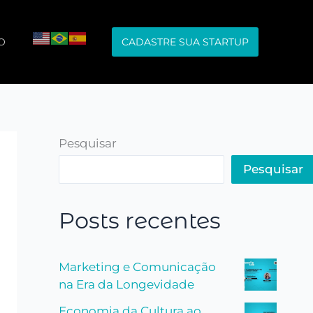
O
CADASTRE SUA STARTUP
Pesquisar
Pesquisar
Posts recentes
Marketing e Comunicação
na Era da Longevidade
Economia da Cultura ao