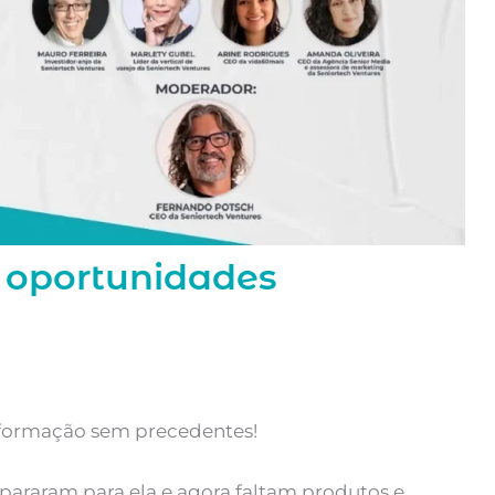
 oportunidades
sformação sem precedentes!
repararam para ela e agora faltam produtos e