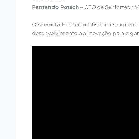
Fernando Potsch
– CEO da Seniortech V
O SeniorTalk reúne profissionais exper
desenvolvimento e a inovação para a ge