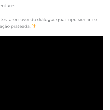
entures
ientes, promovendo diálogos que impulsionam o
ração prateada.