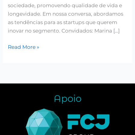
sociedade, promovendo qualidade de vida e
longevidade. Em nossa conversa, abordamos
as tendências para as startups que querem
inovar no segmento. Convidados: Marina […]
Read More »
Apoio