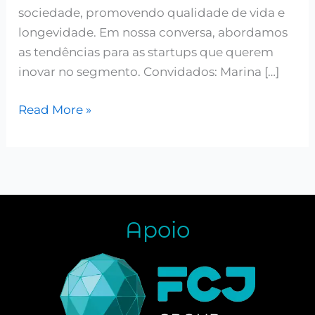
sociedade, promovendo qualidade de vida e
longevidade. Em nossa conversa, abordamos
as tendências para as startups que querem
inovar no segmento. Convidados: Marina […]
Read More »
Apoio