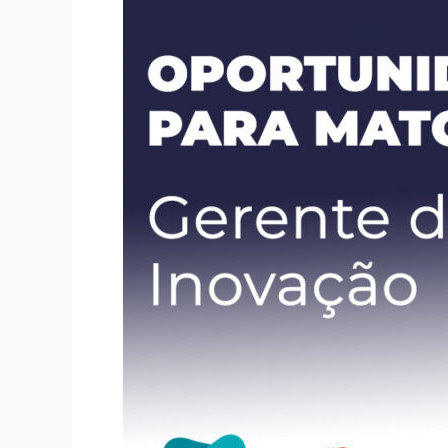
Gerente
de
Inovação
|
Talento
Sênior