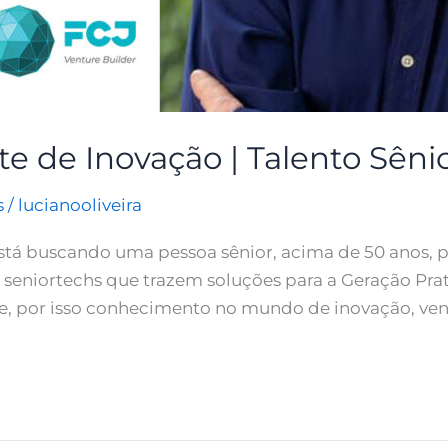
 de Inovação | Talento Sêni
s
/
lucianooliveira
stá buscando uma pessoa sênior, acima de 50 anos, p
seniortechs que trazem soluções para a Geração Pra
e, por isso conhecimento no mundo de inovação, vent